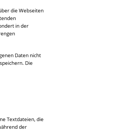
über die Webseiten
ltenden
ndert in der
trengen
genen Daten nicht
speichern. Die
ne Textdateien, die
während der