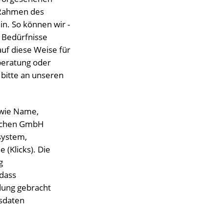
m Rahmen des
n. So können wir -
 Bedürfnisse
auf diese Weise für
tberatung oder
bitte an unseren
 wie Name,
Aachen GmbH
system,
 (Klicks). Die
g
 dass
dung gebracht
ssdaten