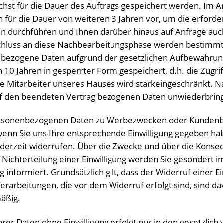
chst für die Dauer des Auftrags gespeichert werden. Im A
n für die Dauer von weiteren 3 Jahren vor, um die erforde
n durchführen und Ihnen darüber hinaus auf Anfrage auch
chluss an diese Nachbearbeitungsphase werden bestimmte
bezogene Daten aufgrund der gesetzlichen Aufbewahrungs
10 Jahren in gesperrter Form gespeichert, d.h. die Zugrif
ie Mitarbeiter unseres Hauses wird starkeingeschränkt. N
uf den beendeten Vertrag bezogenen Daten unwiederbringl
ersonenbezogenen Daten zu Werbezwecken oder Kunden
 wenn Sie uns Ihre entsprechende Einwilligung gegeben hab
ederzeit widerrufen. Über die Zwecke und über die Kons
 Nichterteilung einer Einwilligung werden Sie gesondert
g informiert. Grundsätzlich gilt, dass der Widerruf einer Ei
Verarbeitungen, die vor dem Widerruf erfolgt sind, sind da
äßig.
rer Daten ohne Einwilligung erfolgt nur in den gesetzlic