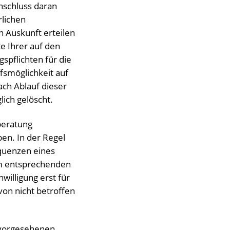
nschluss daran
rlichen
 Auskunft erteilen
 Ihrer auf den
pflichten für die
fsmöglichkeit auf
ach Ablauf dieser
ich gelöscht.
beratung
en. In der Regel
equenzen eines
 im entsprechenden
nwilligung erst für
von nicht betroffen
h vorgesehenen