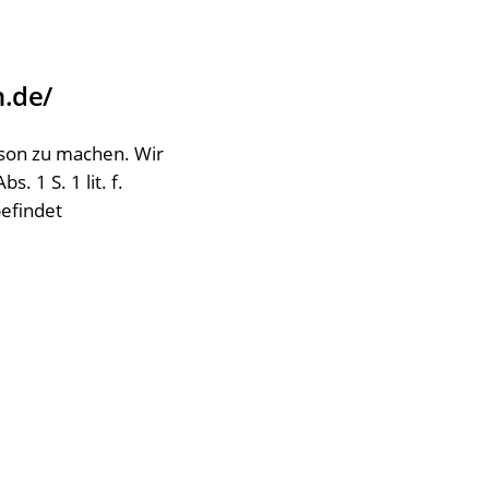
.de/
rson zu machen. Wir
 1 S. 1 lit. f.
befindet