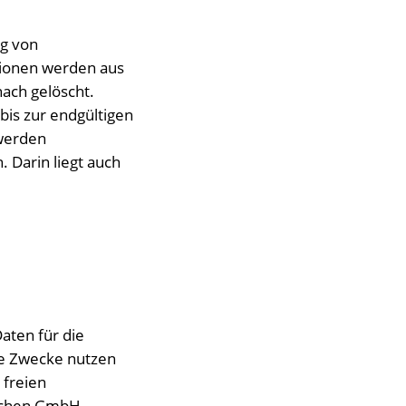
ng von
tionen werden aus
ach gelöscht.
bis zur endgültigen
 werden
 Darin liegt auch
aten für die
re Zwecke nutzen
 freien
Aachen GmbH